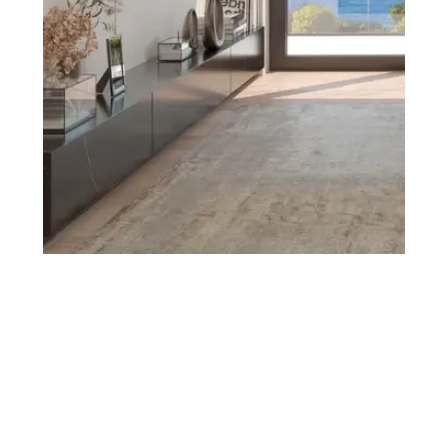
Çeşmenin
Yükselen
Değerinde
365 Gün Tatil
Keyfini Keşfet
Ardıç Kuşu Evleri
Ardıç Kuşu Evleri'nde sağlam alt yapısıyla nesilden nesile bir
eser olarak aktarılabilecek, modern mimari, çevreye ve doğaya