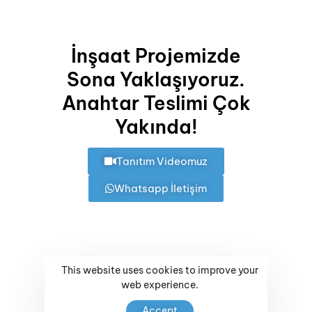
saygılı yapılar ile sıcak, huzurlu ve olanaklarla dolu bir yaşam
sunuyoruz.
İnşaat Projemizde
Ali Sipahi
Adresimiz :
Sona Yaklaşıyoruz.
Anahtar Teslimi Çok
+905336649207
Ardıç Mh, 5461. Sk No:8,
ali.sipahi@kww.com.tr
35930, 35930 Çeşme/
Yakında!
İzmir
Rüya Gölbaşı
Tanıtım Videomuz
+905052276290
Whatsapp İletişim
ruya.golbasi@kww.com.tr
ARDIÇ KUŞU EVLERİ | 2024 Tüm Hakları Saklıdır.
This website uses cookies to improve your
web experience.
Accept