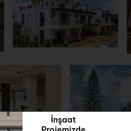
İnşaat
Projemizde