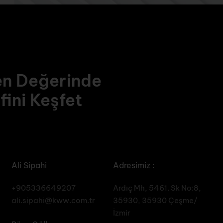
en Değerinde
fini Keşfet
Ali Sipahi
Adresimiz :
+905336649207
Ardıç Mh, 5461. Sk No:8,
ali.sipahi@kww.com.tr
35930, 35930 Çeşme/
İzmir